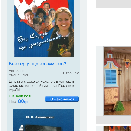
Без серця що зрозуміємо?
Автор: Ш.О.
Сторінок:
Амонашвілі
Ця книга є дуже актуальною в контексті
сучасних тенденцій гуманізації освіти в
Україні.
Є в наявності
80
Ціна:
грн.