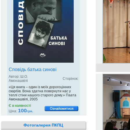
Сповідь батька синові
Автор: Ш.О.
Сторінок:
Амонашвілі
«Ця книга – один із моїх дорогоцінних
скарбів. Вона здатна повернути нас у
теплі стіни нашого старого дому.» Паата
Амонашвілі, 2005
Є в наявності
100
Ціна:
грн.
Фотогалерея ПКПЦ