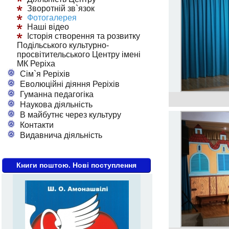
Зворотній зв`язок
Фотогалерея
Наші відео
Історія створення та розвитку
Подільського культурно-
просвітительського Центру імені
МК Реріха
Сім`я Реріхів
Еволюційні діяння Реріхів
Гуманна педагогіка
Наукова діяльність
В майбутнє через культуру
Контакти
Видавнича діяльність
Книги поштою. Нові поступлення