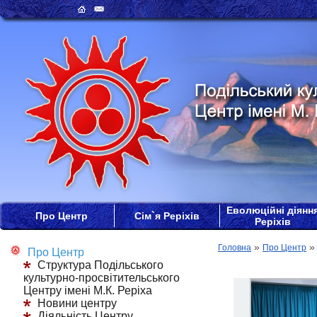
Еволюційні діянн
Про Центр
Сім`я Реріхів
Реріхів
»
Головна
Про Центр
Про Центр
Структура Подільського
культурно-просвітительського
Центру імені М.К. Реріха
Новини центру
Діяльність Центру