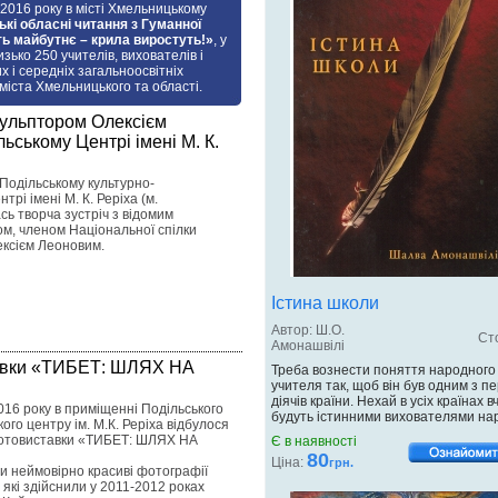
2016 року в місті Хмельницькому
кі обласні читання з Гуманної
ть майбутнє – крила виростуть!»
, у
изько 250 учителів, вихователів і
х і середніх загальноосвітніх
міста Хмельницького та області.
скульптором Олексієм
ьському Центрі імені М. К.
 Подільському культурно-
рі імені М. К. Реріха (м.
сь творча зустріч з відомим
ом, членом Національної спілки
ексієм Леоновим.
Істина школи
Автор: Ш.О.
Сто
Амонашвілі
тавки «ТИБЕТ: ШЛЯХ НА
Треба вознести поняття народного
учителя так, щоб він був одним з п
діячів країни. Нехай в усіх країнах в
016 року в приміщенні Подільського
будуть істинними вихователями на
ого центру ім. М.К. Реріха відбулося
 фотовиставки «ТИБЕТ: ШЛЯХ НА
Є в наявності
80
Ціна:
грн.
ли неймовірно красиві фотографії
 які здійснили у 2011-2012 роках