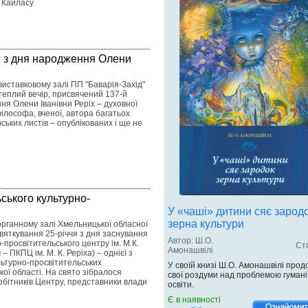
о Кайласу
ці з дня народження Олени
виставковому залі ПП "Баварія-Захід"
теплий вечір, присвячений 137-й
ня Олени Іванівни Реріх – духовної
ілософа, вченої, автора багатьох
ьких листів – опублікованих і ще не
ьського культурно-
У «чаші» дитини сяє зарод
зерна культури
 органному залі Хмельницької обласної
святкування 25-річчя з дня заснування
Автор: Ш.О.
-просвітительського центру ім. М.К.
Сто
Амонашвілі
 – ПКПЦ ім. М. К. Реріха) – однієї з
ьтурно-просвітительських
У своїй книзі Ш.О. Амонашвілі прод
ої області. На свято зібралося
свої роздуми над проблемою гумані
обітників Центру, представники влади
освіти.
Є в наявності