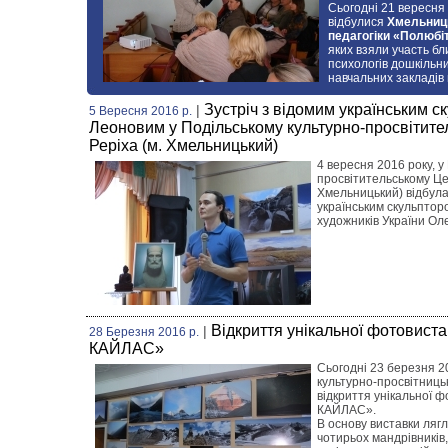
Сьогодні 21 вересня 
відбулися
Хмельниць
педагогіки «Полюбі
яких взяли участь бл
психологів дошкільни
навчальних закладів 
Зустріч з відомим українським 
|
5 Вересня 2016 р.
Леоновим у Подільському культурно-просвітител
Реріха (м. Хмельницький)
4 вересня 2016 року, у
просвітительському Цент
Хмельницький) відбула
українським скульптор
художників України Ол
Відкриття унікальної фотовис
|
28 Березня 2016 р.
КАЙЛАС»
Сьогодні 23 березня 2
культурно-просвітницьк
відкриття унікальної
КАЙЛАС».
В основу виставки ляг
чотирьох мандрівників,