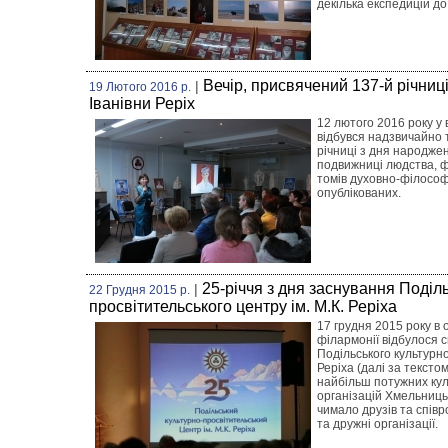
декілька експедицій д
Вечір, присвячений 137-й річни
|
19 Лютого 2016 р.
Іванівни Реріх
12 лютого 2016 року у 
відбувся надзвичайно 
річниці з дня народжен
подвижниці людства, ф
томів духовно-філософс
опублікованих.
25-річчя з дня заснування Поділ
|
22 Грудня 2015 р.
просвітительського центру ім. М.К. Реріха
17 грудня 2015 року в
філармонії відбулося 
Подільського культурно
Реріха (далі за текстом
найбільш потужних кул
організацій Хмельницьк
чимало друзів та співр
та дружні організації.