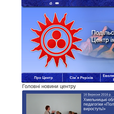
Еволю
Про Центр
Сім`я Реріхів
Головні новини центру
16 Вересня 2016 р.
Хмельницькі обл
педагогіки «Пол
виростуть!»