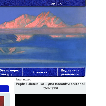
|
укр
рус
бутнє через
Видавнича
Контакти
ультуру
діяльність
Наші відео
Реріх і Шевченко – два всесвіти світової
культури