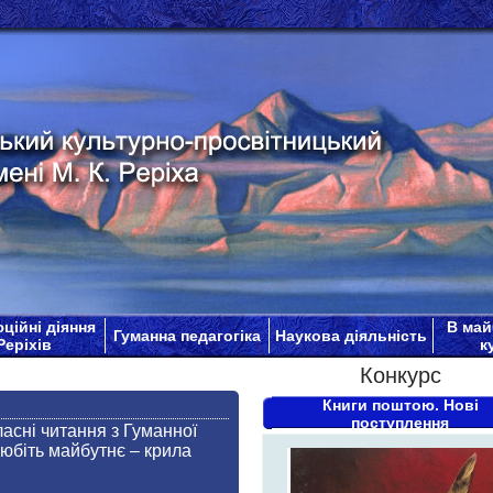
ційні діяння
В май
Гуманна педагогіка
Наукова діяльність
Реріхів
к
Конкурс
Книги поштою. Нові
поступлення
асні читання з Гуманної
юбіть майбутнє – крила