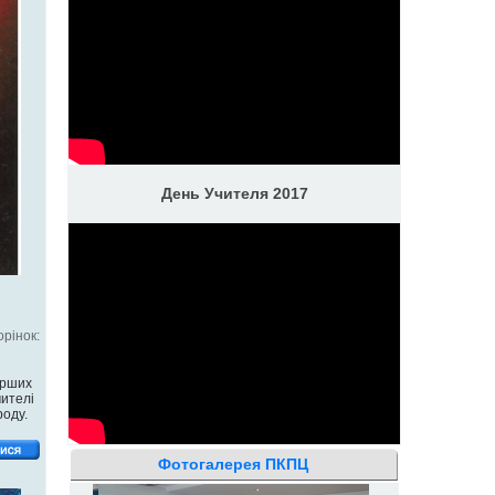
День Учителя 2017
рінок:
ерших
чителі
роду.
Фотогалерея ПКПЦ