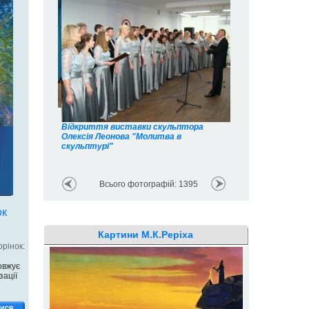
Відкриття виставки скульптора
Олексія Леонова "Молитва в
скульптурі"
Всього фотографій: 1395
ок
Картини М.К.Реріха
рінок:
овжує
зації