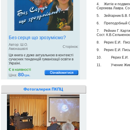
4. Житіе и подвиги
Сергиева Лавра. Со
5. Зейгарник Б.В. П
6. Преподобный Сер
7. Рейнин Г. Карти
Сост. К.В.Сельченок.
Без серця що зрозуміємо?
8. Рерих Е.И. Письм
Автор: Ш.О.
Сторінок:
Амонашвілі
9. Рерих Е.И. Письм
Ця книга є дуже актуальною в контексті
10. Рерих Е.И. Пис
сучасних тенденцій гуманізації освіти в
Україні.
11. Учение Живой Э
Є в наявності
80
Ціна:
грн.
Фотогалерея ПКПЦ