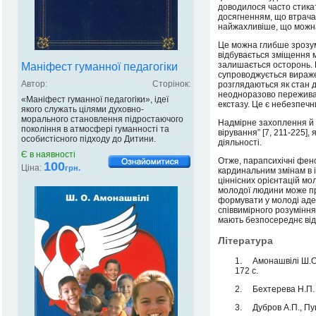
доводилося часто стикат
досягненням, що втрача
найжахливіше, що можна 
Це можна глибше зрозумі
відбувається зміщення м
залишається осторонь. К
Маніфест гуманної педагогіки
супроводжується вираже
Автор:
Сторінок:
розглядаються як стан 
неодноразово переживат
«Маніфест гуманної педагогіки», ідеї
екстазу. Це є небезпечн
якого служать цілями духовно-
морального становлення підростаючого
Надмірне захоплення й 
покоління в атмосфері гуманності та
вірування” [7, 211-225],
особистісного підходу до Дитини.
діяльності.
Є в наявності
Отже, парапсихічні фено
100
Ціна:
грн.
кардинальним змінам в і
ціннісних орієнтацій мо
молодої людини може при
формувати у молоді аде
співвимірного розуміння 
мають безпосереднє від
Література
1. Амонашвілі Ш.О. 
172 с.
2. Бехтерева Н.П. 
3. Дубров А.П., Пу