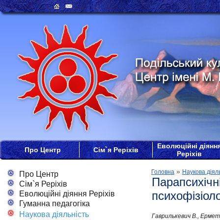
Еволюційні діянн
Про Центр
Сім`я Реріхів
Реріхів
»
Головна
Наукова діял
Про Центр
Парапсихічні
Сім`я Реріхів
психофізіоло
Еволюційні діяння Реріхів
Гуманна педагогіка
Наукова діяльність
Гаврилькевич В., Ерметов