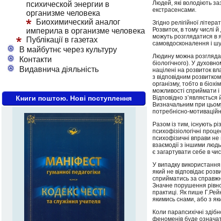
Людей, які володіють за
психической энергии в
екстрасенсами.
организме человека
Биохимический аналог
Згідно релігійної літера
Розвиток, в тому числі 
империла в организме человека
можуть розглядатися в я
Публікації в газетах
самовдосконалення і шу
В майбутнє через культуру
Людину можна розглядати 
Контакти
біологічного). У духовн
Видавнича діяльність
націлені на розвиток вл
з відповідним розвитком
організму, тобто в біохі
можливості сприймати і
Книги поштою. Нові поступлення
Відповідно з’являється 
Визначальним при цьому 
потребнісно-мотиваційн
Разом із тим, існують р
психофізіологічні процес
психофізичні вправи не 
взаємодії з іншими людь
є загартувати себе в чи
У випадку використання
який не відповідає розв
сприйматись за справжні 
Значне порушення рівнов
практиці. Як пише Г.Рей
якимись снами, або з яки
Коли парапсихічні здібн
феноменів буде означати