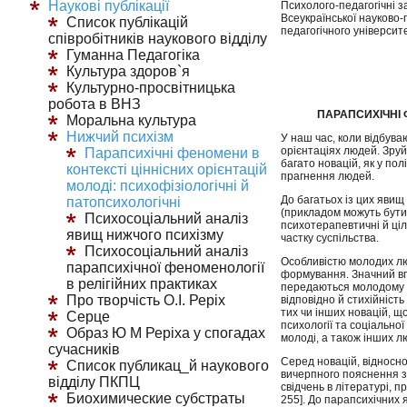
Наукові публікації
Психолого-педагогічні з
Всеукраїнської науково-
Список публікацій
педагогічного університе
співробітників наукового відділу
Гуманна Педагогіка
Культура здоров`я
Культурно-просвітницька
робота в ВНЗ
ПАРАПСИХІЧНІ 
Моральна культура
Нижчий психізм
У наш час, коли відбуваю
орієнтаціях людей. Зруй
Парапсихічні феномени в
багато новацій, як у пол
контексті ціннісних орієнтацій
прагнення людей.
молоді: психофізіологічні й
До багатьох із цих явищ
патопсихологічні
(прикладом можуть бути: 
Психосоціальний аналіз
психотерапевтичні й ціл
явищ нижчого психізму
частку суспільства.
Психосоціальний аналіз
Особливістю молодих люд
парапсихічної феноменології
формування. Значний впл
в релігійних практиках
передаються молодому по
Про творчість О.І. Реріх
відповідно й стихійніст
тих чи інших новацій, щ
Серце
психології та соціально
Образ Ю М Реріха у спогадах
молоді, а також інших л
сучасників
Серед новацій, відносно
Список публикац_й наукового
вичерпного пояснення з 
відділу ПКПЦ
свідчень в літературі, п
Биохимические субстраты
255]. До парапсихічних я