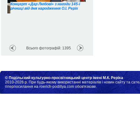
Концерт «Дар Любові» з нагоди 145-ї
річниці від дня народження О.І. Реріх
Всього фотографій: 1395
© Подільский культурно-просвітницький центр імені М.К. Реріха
2010-2026 р. При будь-якому використанні матеріалів і новин сайту та сате
гіперпосилання на roerich-podillya.com обов'язкове.