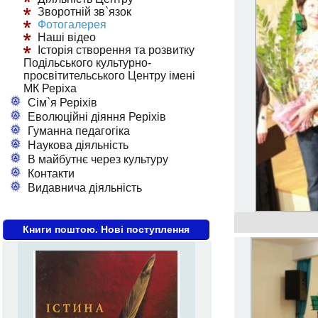
Зворотній зв`язок
Фотогалерея
Наші відео
Історія створення та розвитку
Подільського культурно-
просвітительського Центру імені
МК Реріха
Сім`я Реріхів
Еволюційні діяння Реріхів
Гуманна педагогіка
Наукова діяльність
В майбутнє через культуру
Контакти
Видавнича діяльність
Книги поштою. Нові поступлення