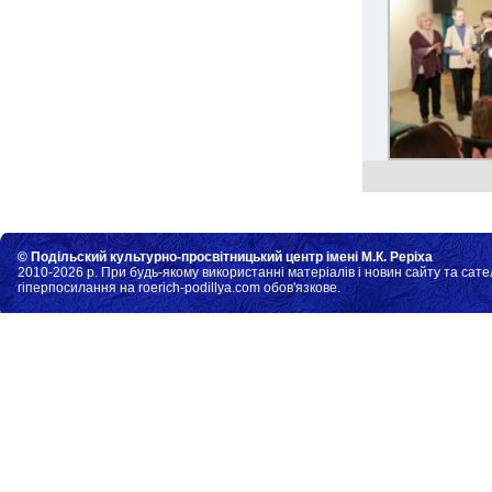
© Подільский культурно-просвітницький центр імені М.К. Реріха
2010-2026 р. При будь-якому використанні матеріалів і новин сайту та сате
гіперпосилання на roerich-podillya.com обов'язкове.