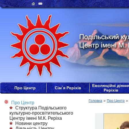
Еволюційні діянн
Про Центр
Сім`я Реріхів
Реріхів
»
Головна
Про Центр
Про Центр
Структура Подільського
культурно-просвітительського
Центру імені М.К. Реріха
Новини центру
Діяльність Центру