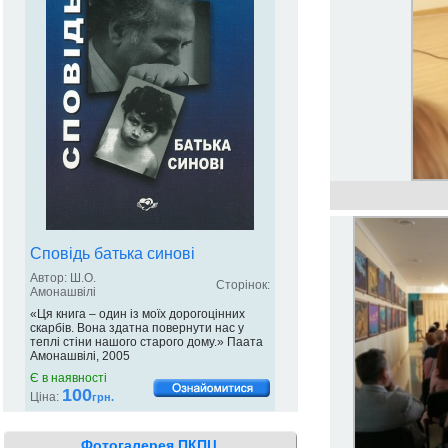
Сповідь батька синові
Автор: Ш.О.
Сторінок:
Амонашвілі
«Ця книга – один із моїх дорогоцінних
скарбів. Вона здатна повернути нас у
теплі стіни нашого старого дому.» Паата
Амонашвілі, 2005
Є в наявності
100
Ціна:
грн.
Фотогалерея ПКПЦ