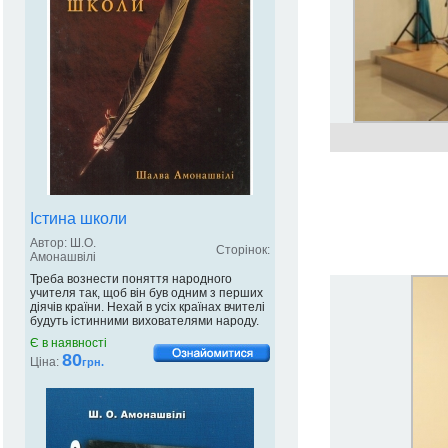
Істина школи
Автор: Ш.О.
Сторінок:
Амонашвілі
Треба вознести поняття народного
учителя так, щоб він був одним з перших
діячів країни. Нехай в усіх країнах вчителі
будуть істинними вихователями народу.
Є в наявності
80
Ціна:
грн.