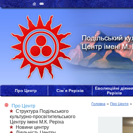
Еволюційні діянн
Про Центр
Сім`я Реріхів
Реріхів
»
Головна
Про Центр
Про Центр
Структура Подільського
культурно-просвітительського
Центру імені М.К. Реріха
Новини центру
Діяльність Центру