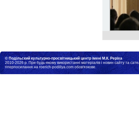
© Подільский культурно-просвітницький центр імені М.К. Реріха
2010-2026 р. При будь-якому використанні матеріалів і новин сайту та сате
гіперпосилання на roerich-podillya.com обов'язкове.