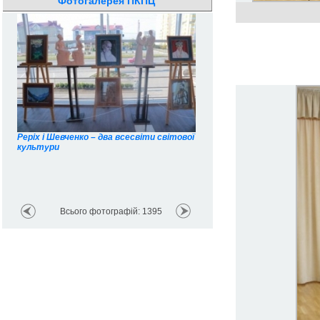
Фотогалерея ПКПЦ
Реріх і Шевченко – два всесвіти світової
культури
Всеукраїнська науково-прак
конференція "Педагагіка і п
Всього фотографій: 1395