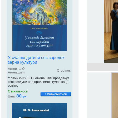
У «чаші» дитини сяє зародок
зерна культури
Автор: Ш.О.
Сторінок:
Амонашвілі
У своїй книзі Ш.О. Амонашвілі продовжує
свої роздуми над проблемою гуманізації
освіти.
Є в наявності
80
Ціна:
грн.