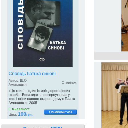
Сповідь батька синові
Автор: Ш.О.
Сторінок:
Амонашвілі
«Ця книга – один із моїх дорогоцінних
скарбів. Вона здатна повернути нас у
теплі стіни нашого старого дому.» Паата
Амонашвілі, 2005
Є в наявності
100
Ціна:
грн.