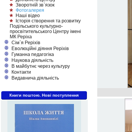
Зворотній зв`язок
Фотогалерея
Наші відео
Історія створення та розвитку
Подільського культурно-
просвітительського Центру імені
МК Реріха
Сім`я Реріхів
Еволюційні діяння Реріхів
Гуманна педагогіка
Наукова діяльність
В майбутнє через культуру
Контакти
Видавнича діяльність
Книги поштою. Нові поступлення