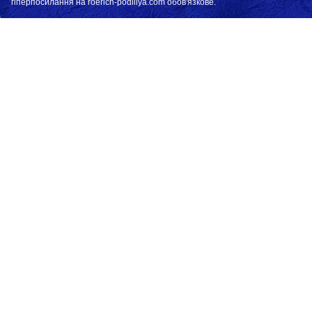
гіперпосилання на roerich-podillya.com обов'язкове.