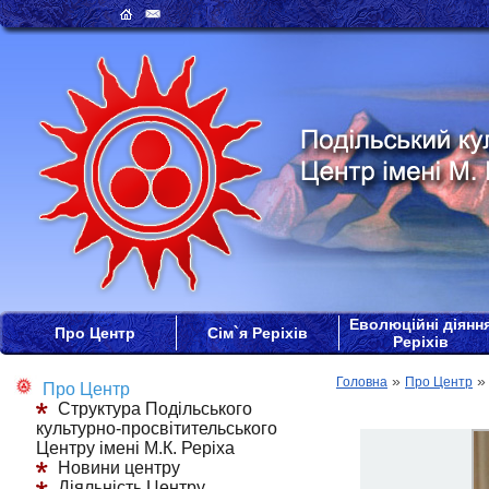
Еволюційні діянн
Про Центр
Сім`я Реріхів
Реріхів
»
Головна
Про Центр
Про Центр
Структура Подільського
культурно-просвітительського
Центру імені М.К. Реріха
Новини центру
Діяльність Центру