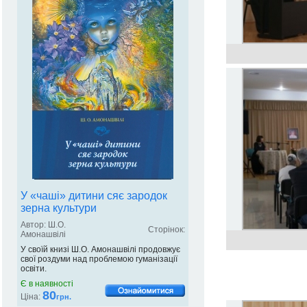
У «чаші» дитини сяє зародок
зерна культури
Автор: Ш.О.
Сторінок:
Амонашвілі
У своїй книзі Ш.О. Амонашвілі продовжує
свої роздуми над проблемою гуманізації
освіти.
Є в наявності
80
Ціна:
грн.