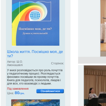
Школа життя. Посмішко моя, де
ти?
Автор: Ш.О.
Сторінок:
Амонашвілі
У книзі розповідається про роль почуттів
у педагогічному процесі. Розглядається
феномен посмішки як прояву почуттів.
Книга для педагогів, психологів, лікарів і
для всіх, хто взаємодіє з людьми.
Під замовлення
80
Ціна:
грн.